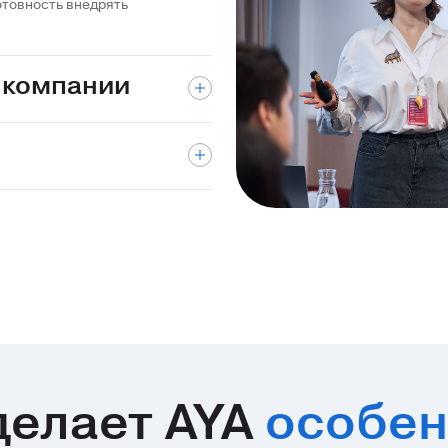
отовность внедрять
 компании
делает AYA
особен