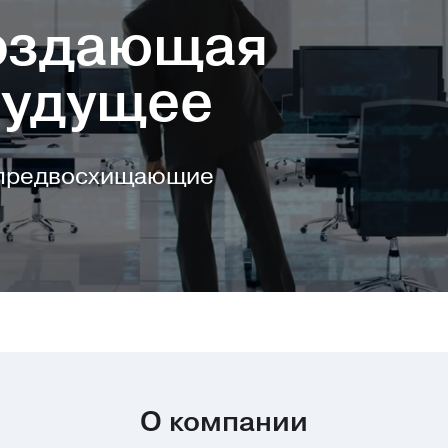
создающая
будущее
8 лет
 предвосхищающие
на рынке
О компании