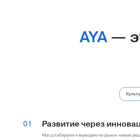
AYA
— э
Культ
Развитие через иннова
01
Масштабируем и выводим на рынок новые реш