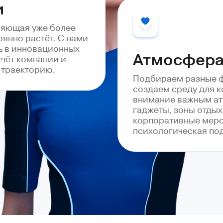
и
няющая уже более
оянно растёт. С нами
ь в инновационных
Атмосфера
счёт компании и
 траекторию.
Подбираем разные 
создаем среду для 
внимание важным ат
гаджеты, зоны отдых
корпоративные меро
психологическая по