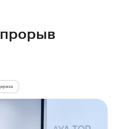
 прорыв
держка