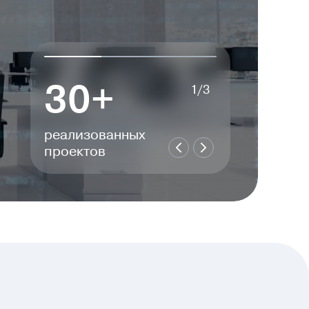
30+
600
1/3
реализованных
сотрудников
проектов
в AYA