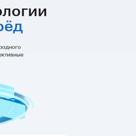
ологии
рёд
родного
пективные